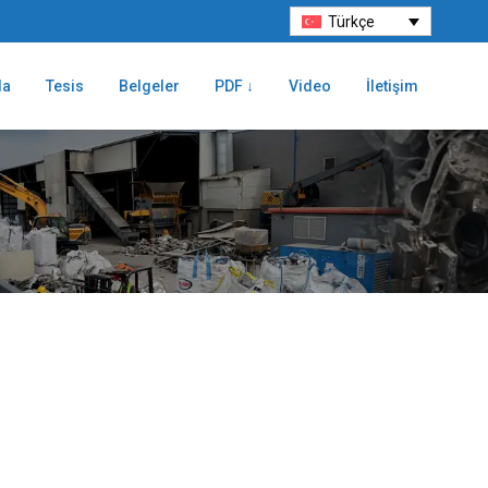
Türkçe
da
Tesis
Belgeler
PDF ↓
Video
İletişim