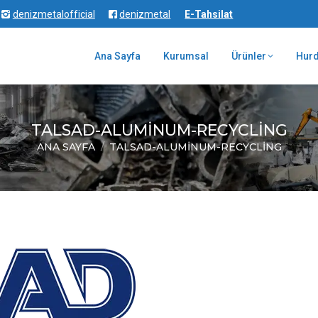
denizmetalofficial
denizmetal
E-Tahsilat
Ana Sayfa
Kurumsal
Ürünler
Hur
TALSAD-ALUMINUM-RECYCLING
ANA SAYFA
TALSAD-ALUMINUM-RECYCLING
You are here: