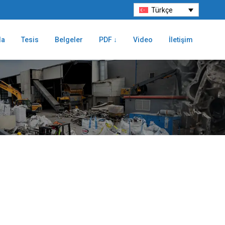
Türkçe
da
Tesis
Belgeler
PDF ↓
Video
İletişim