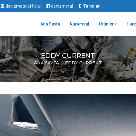
denizmetalofficial
denizmetal
E-Tahsilat
Ana Sayfa
Kurumsal
Ürünler
Hur
EDDY CURRENT
ANA SAYFA
EDDY CURRENT
You are here: