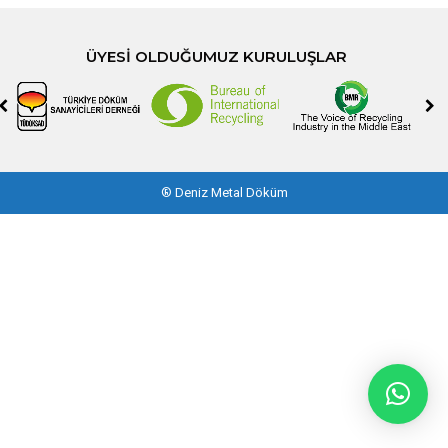
ÜYESI OLDUĞUMUZ KURULUŞLAR
®
Deniz Metal Döküm